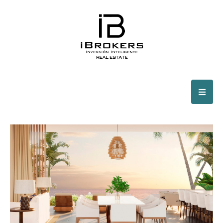
frente a la playa
Inicio
Cancún
Sha Wellness – Residencias de lujo
frente a la playa
Cancún, Benito Juárez, Quintana Roo, México
ENTREGA INMEDIATA