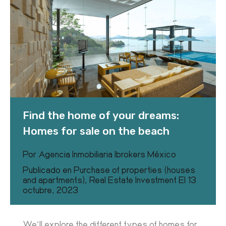
Find the home of your dreams:
Homes for sale on the beach
Por
Agencia Inmobiliaria Ibrokers México
Publicado en
Purchase of properties (houses
and apartments)
,
Real Estate Investment
El
13
octubre, 2023
We’ll explore the different types of homes for