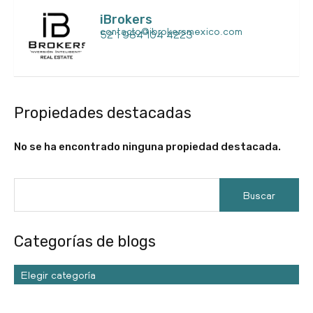
iBrokers
contacto@ibrokersmexico.com
52 1 984 104 4223
Propiedades destacadas
No se ha encontrado ninguna propiedad destacada.
Categorías de blogs
Elegir categoría