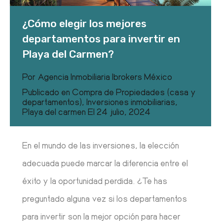
¿Cómo elegir los mejores
departamentos para invertir en
Playa del Carmen?
Por
Agencia Inmobiliaria Ibrokers México
Publicado en
Compra de Propiedades (casa y
departamentos)
,
Inversiones inmobiliarias
,
Playa del carmen
El
24 julio, 2024
En el mundo de las inversiones, la elección
adecuada puede marcar la diferencia entre el
éxito y la oportunidad perdida. ¿Te has
preguntado alguna vez si los departamentos
para invertir son la mejor opción para hacer