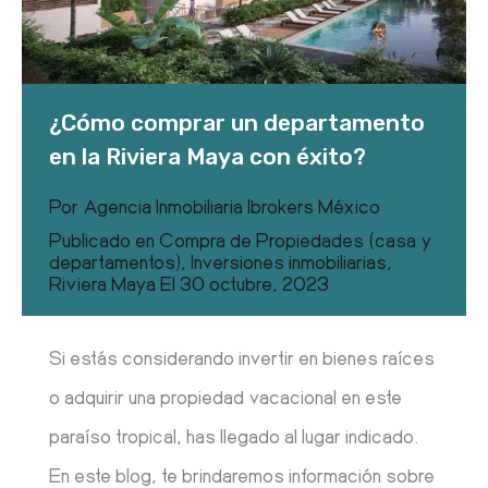
¿Cómo comprar un departamento
en la Riviera Maya con éxito?
Por
Agencia Inmobiliaria Ibrokers México
Publicado en
Compra de Propiedades (casa y
departamentos)
,
Inversiones inmobiliarias
,
Riviera Maya
El
30 octubre, 2023
Si estás considerando invertir en bienes raíces
o adquirir una propiedad vacacional en este
paraíso tropical, has llegado al lugar indicado.
En este blog, te brindaremos información sobre