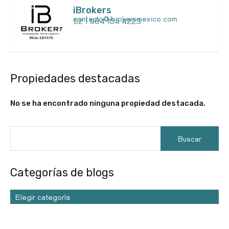
iBrokers
contacto@ibrokersmexico.com
52 1 984 104 4223
Propiedades destacadas
No se ha encontrado ninguna propiedad destacada.
Categorías de blogs
Elegir categoría