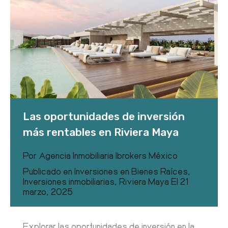
Las oportunidades de inversión
más rentables en Riviera Maya
Por
Agencia Inmobiliaria Ibrokers México
Publicado en
Inversiones en Bienes Raíces
,
Inversiones inmobiliarias
,
Riviera Maya
El
21
marzo, 2025
Explorar las oportunidades de inversión en la