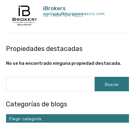
iBrokers
contacto@ibrokersmexico.com
52 1 984 104 4223
Propiedades destacadas
No se ha encontrado ninguna propiedad destacada.
Categorías de blogs
Elegir categoría