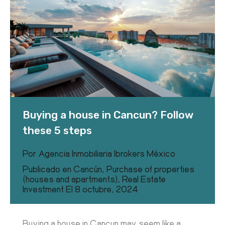
Buying a house in Cancun? Follow
these 5 steps
Por
Agencia Inmobiliaria Ibrokers México
Publicado en
Cancún
,
Purchase of properties
(houses and apartments)
,
Real Estate
Investment
El
8 octubre, 2024
Buying a house in Cancun may seem like a