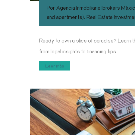
Por
Agencia Inmobiliaria Ibrokers Méxi
and apartments)
,
Real Estate Investme
Ready to own a slice of paradise? Learn t
from legal insights to financing tips.
Leer más