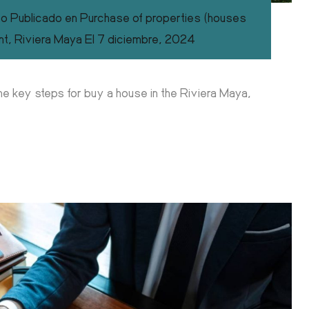
co
Publicado en
Purchase of properties (houses
nt
,
Riviera Maya
El
7 diciembre, 2024
he key steps for buy a house in the Riviera Maya,