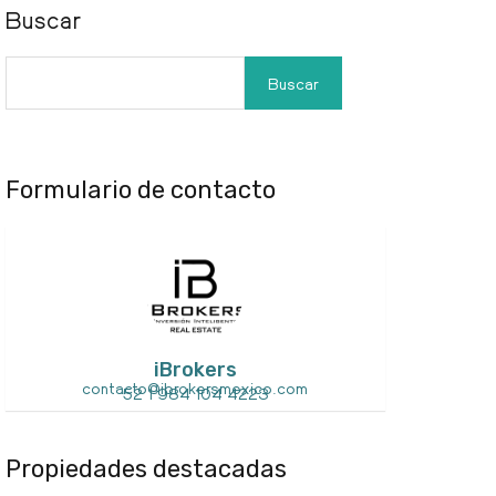
Buscar
Buscar
Formulario de contacto
iBrokers
contacto@ibrokersmexico.com
52 1 984 104 4223
Propiedades destacadas