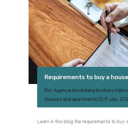
Requirements to buy a house 
Por
Agencia Inmobiliaria Ibrokers Méxi
(houses and apartments)
El
6 julio, 2
Learn in this blog the requirements to buy