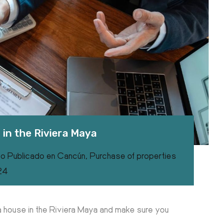
in the Riviera Maya
co
Publicado en
Cancún
,
Purchase of properties
024
 a house in the Riviera Maya and make sure you