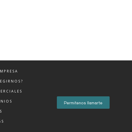
EMPRESA
LEGIRNOS?
ERCIALES
ONIOS
Permitenos llamarte
S
GS