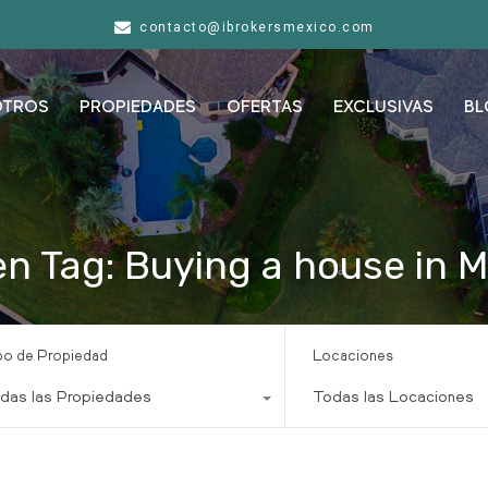
contacto@ibrokersmexico.com
OTROS
PROPIEDADES
OFERTAS
EXCLUSIVAS
BL
n Tag: Buying a house in 
po de Propiedad
Locaciones
das las Propiedades
Todas las Locaciones