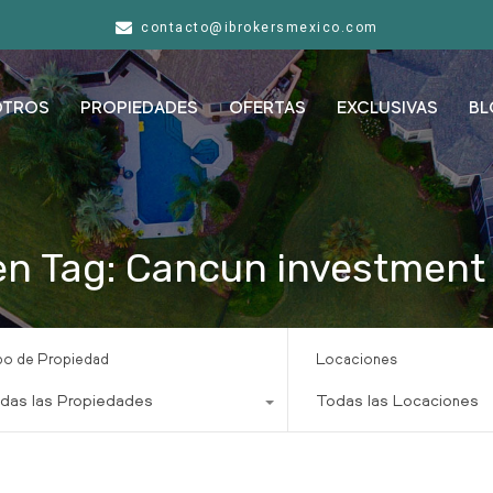
contacto@ibrokersmexico.com
OTROS
PROPIEDADES
OFERTAS
EXCLUSIVAS
BL
en Tag: Cancun investment
po de Propiedad
Locaciones
das las Propiedades
Todas las Locaciones