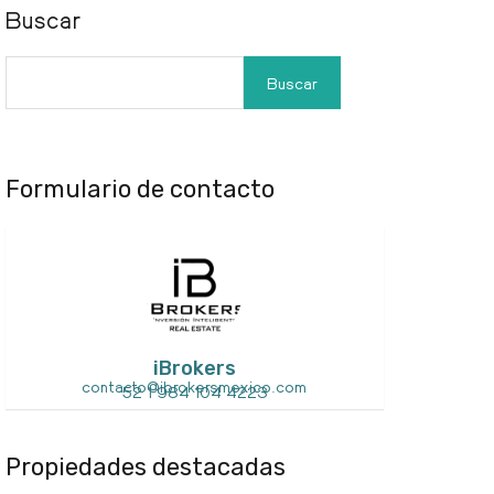
Buscar
Buscar
Formulario de contacto
iBrokers
contacto@ibrokersmexico.com
52 1 984 104 4223
Propiedades destacadas