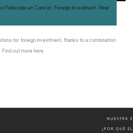
co
Publicado en
Cancún
,
Foreign Investment
,
Real
ions for foreign investment, thanks to a combination
. Find out more here.
NUESTRA 
¿POR QUÉ E