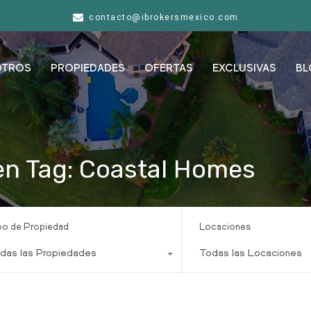
contacto@ibrokersmexico.com
OTROS
PROPIEDADES
OFERTAS
EXCLUSIVAS
BL
en Tag: Coastal Homes
po de Propiedad
Locaciones
das las Propiedades
Todas las Locaciones