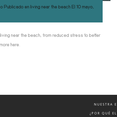
co
Publicado en
living near the beach
El
10 mayo,
 living near the beach, from reduced stress to better
 more here.
NUESTRA 
¿POR QUÉ E