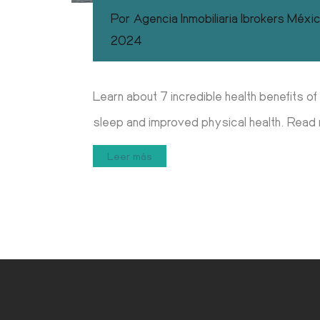
Por
Agencia Inmobiliaria Ibrokers Méxi
2024
Learn about 7 incredible health benefits of
sleep and improved physical health. Read
Leer más