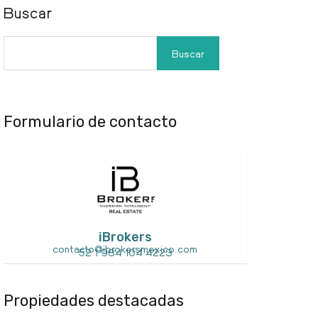
Buscar
Buscar
Formulario de contacto
iBrokers
contacto@ibrokersmexico.com
52 1 984 104 4223
Propiedades destacadas