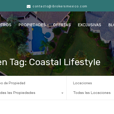
contacto@ibrokersmexico.com
OTROS
PROPIEDADES
OFERTAS
EXCLUSIVAS
BL
n Tag: Coastal Lifestyle
po de Propiedad
Locaciones
das las Propiedades
Todas las Locaciones