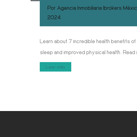
Por
Agencia Inmobiliaria Ibrokers Méxi
2024
Learn about 7 incredible health benefits of
sleep and improved physical health. Read
Leer más