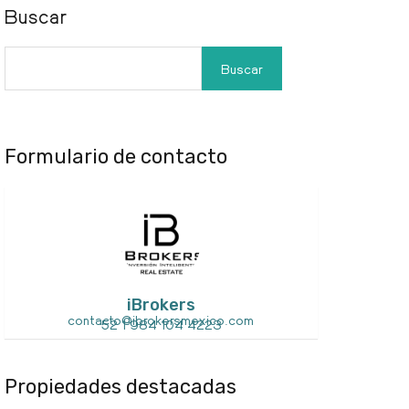
Buscar
Buscar
Formulario de contacto
iBrokers
contacto@ibrokersmexico.com
52 1 984 104 4223
Propiedades destacadas