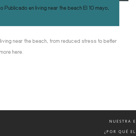
co
Publicado en
living near the beach
El
10 mayo,
 living near the beach, from reduced stress to better
 more here.
NUESTRA 
¿POR QUÉ E