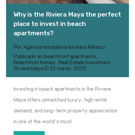
Why is the Riviera Maya the perfect
place to invest in beach
apartments?
Por
Agencia Inmobiliaria Ibrokers México
Publicado en
beachfront apartments
,
Beachfront homes
,
Real Estate Investment
,
Riviera Maya
El
22 marzo, 2025
Investing in beach apartments in the Riviera
Maya offers unmatched luxury, high rental
demand, and long-term property appreciation
in one of the world’s most