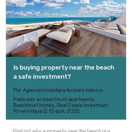
Is buying property near the beach
a safe investment?
Por
Agencia Inmobiliaria Ibrokers México
Publicado en
beachfront apartments
,
Beachfront homes
,
Real Estate Investment
,
Riviera Maya
El
10 abril, 2025
Find out why a property near the beach is a