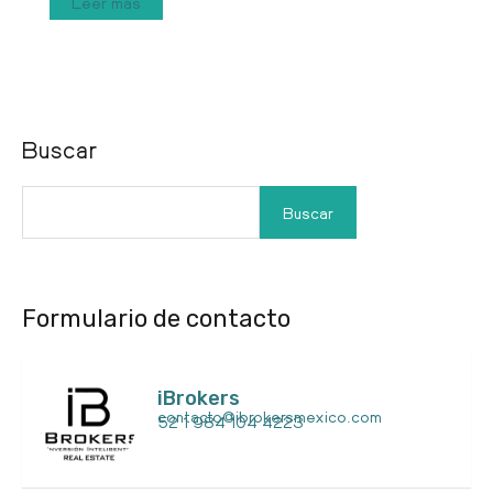
Leer más
Buscar
Buscar
Formulario de contacto
iBrokers
contacto@ibrokersmexico.com
52 1 984 104 4223