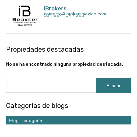
iBrokers
contacto@ibrokersmexico.com
52 1 984 104 4223
Propiedades destacadas
No se ha encontrado ninguna propiedad destacada.
Categorías de blogs
Elegir categoría