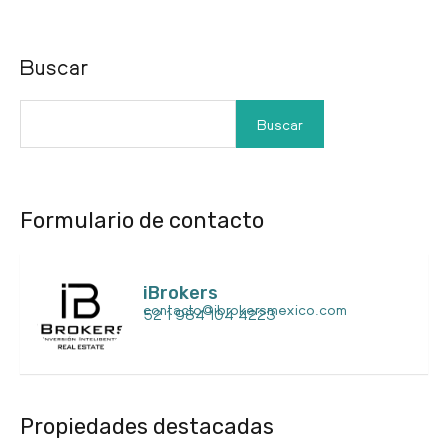
Buscar
Buscar
Formulario de contacto
iBrokers
contacto@ibrokersmexico.com
52 1 984 104 4223
Propiedades destacadas