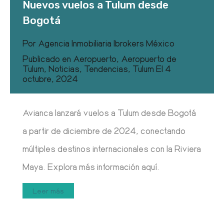
Nuevos vuelos a Tulum desde
Bogotá
Por
Agencia Inmobiliaria Ibrokers México
Publicado en
Aeropuerto
,
Aeropuerto de
Tulum
,
Noticias
,
Tendencias
,
Tulum
El
4
octubre, 2024
Avianca lanzará vuelos a Tulum desde Bogotá
a partir de diciembre de 2024, conectando
múltiples destinos internacionales con la Riviera
Maya. Explora más información aquí.
Leer más