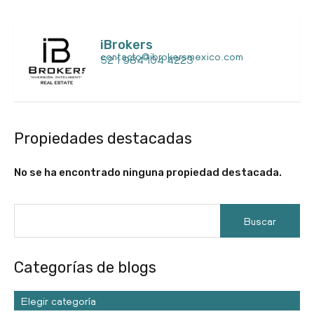
iBrokers
contacto@ibrokersmexico.com
52 1 984 104 4223
Propiedades destacadas
No se ha encontrado ninguna propiedad destacada.
Categorías de blogs
Elegir categoría