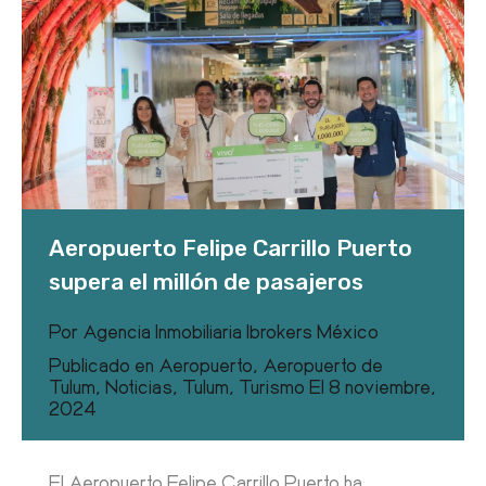
Aeropuerto Felipe Carrillo Puerto
supera el millón de pasajeros
Por
Agencia Inmobiliaria Ibrokers México
Publicado en
Aeropuerto
,
Aeropuerto de
Tulum
,
Noticias
,
Tulum
,
Turismo
El
8 noviembre,
2024
El Aeropuerto Felipe Carrillo Puerto ha