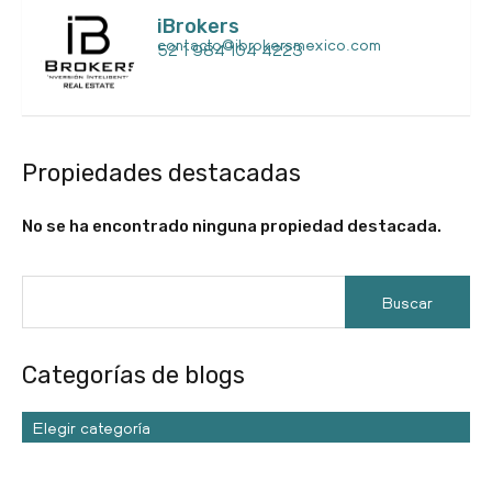
iBrokers
contacto@ibrokersmexico.com
52 1 984 104 4223
Propiedades destacadas
No se ha encontrado ninguna propiedad destacada.
Categorías de blogs
Elegir categoría