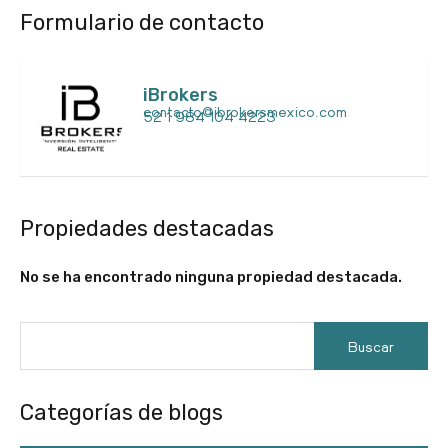
Formulario de contacto
iBrokers
contacto@ibrokersmexico.com
52 1 984 104 4223
Propiedades destacadas
No se ha encontrado ninguna propiedad destacada.
Categorías de blogs