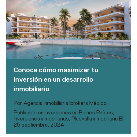
Conoce cómo maximizar tu
inversión en un desarrollo
inmobiliario
Por
Agencia Inmobiliaria Ibrokers México
Publicado en
Inversiones en Bienes Raíces
,
Inversiones inmobiliarias
,
Plusvalía inmobiliaria
El
25 septiembre, 2024