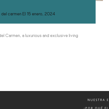
 del carmen
El
15 enero, 2024
el Carmen, a luxurious and exclusive living
NUESTRA 
¿POR QUÉ E