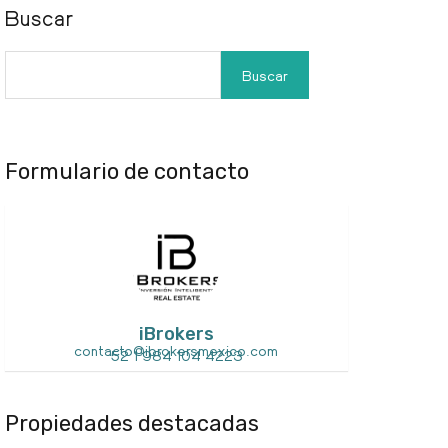
Buscar
Buscar
Formulario de contacto
iBrokers
contacto@ibrokersmexico.com
52 1 984 104 4223
Propiedades destacadas