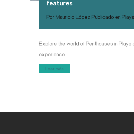
features
Por
Mauricio López
Publicado en
Playa
Explore the world of Penthouses in Playa d
experience.
Leer más