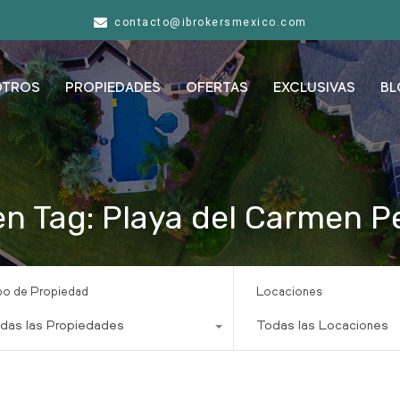
contacto@ibrokersmexico.com
OTROS
PROPIEDADES
OFERTAS
EXCLUSIVAS
BL
en Tag: Playa del Carmen 
po de Propiedad
Locaciones
das las Propiedades
Todas las Locaciones