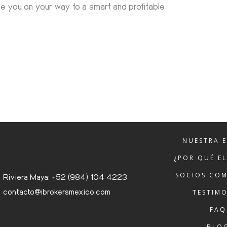
 you on your way to a smart and profitable
NUESTRA 
¿POR QUÉ E
SOCIOS COM
Riviera Maya: +52 (984) 104 4223
contacto@ibrokersmexico.com
TESTIM
FAQ
BLO