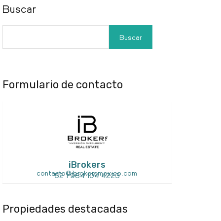
Buscar
Buscar
Formulario de contacto
iBrokers
contacto@ibrokersmexico.com
52 1 984 104 4223
Propiedades destacadas