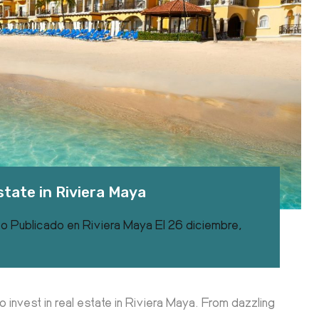
state in Riviera Maya
co
Publicado en
Riviera Maya
El
26 diciembre,
 invest in real estate in Riviera Maya. From dazzling