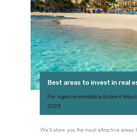
Best areas to invest in real e
Por
Agencia Inmobiliaria Ibrokers Méxi
2023
We’ll show you the most attractive areas to