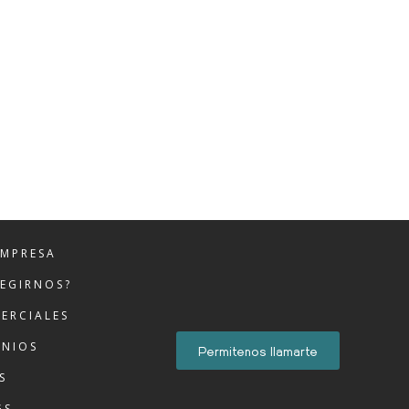
EMPRESA
LEGIRNOS?
ERCIALES
ONIOS
Permitenos llamarte
S
GS