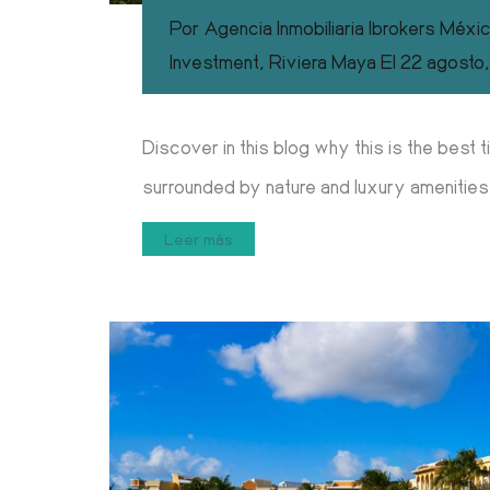
Por
Agencia Inmobiliaria Ibrokers Méxi
Investment
,
Riviera Maya
El
22 agosto
Discover in this blog why this is the best t
surrounded by nature and luxury amenities
Leer más