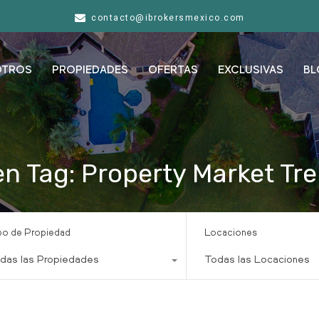
contacto@ibrokersmexico.com
OTROS
PROPIEDADES
OFERTAS
EXCLUSIVAS
BL
en Tag: Property Market Tr
po de Propiedad
Locaciones
das las Propiedades
Todas las Locaciones