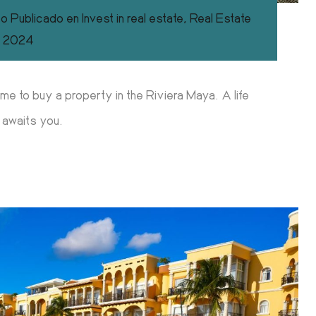
co
Publicado en
Invest in real estate
,
Real Estate
, 2024
ime to buy a property in the Riviera Maya. A life
 awaits you.