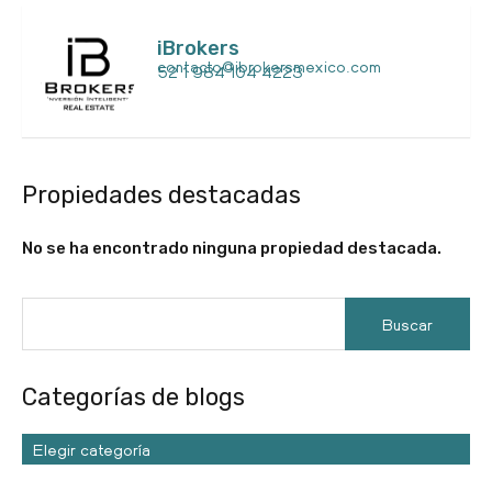
iBrokers
contacto@ibrokersmexico.com
52 1 984 104 4223
Propiedades destacadas
No se ha encontrado ninguna propiedad destacada.
Categorías de blogs
Elegir categoría