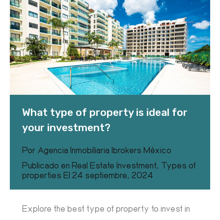
What type of property is ideal for
your investment?
Por
Agencia Inmobiliaria Ibrokers México
Publicado en
Real Estate Investment
,
Types of
properties
El
24 septiembre, 2024
Explore the best type of property to invest in