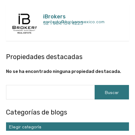
iBrokers
contacto@ibrokersmexico.com
52 1 984 104 4223
Propiedades destacadas
No se ha encontrado ninguna propiedad destacada.
Categorías de blogs
Elegir categoría