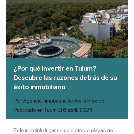
¿Por qué invertir en Tulum?
Descubre las razones detrás de su
éxito inmobiliario
Por
Agencia Inmobiliaria Ibrokers México
Publicado en
Tulum
El
6 abril, 2024
Este increíble lugar no solo ofrece playas de