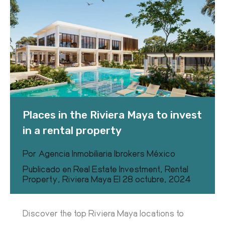
Places in the Riviera Maya to invest
in a rental property
Por
Agencia Inmobiliaria Ibrokers México
Publicado en
Real Estate Investment
,
Rental
Property
,
Riviera Maya
El
28 octubre, 2024
Discover the top Riviera Maya locations to