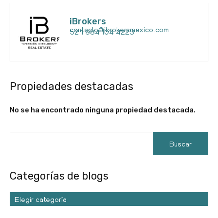
iBrokers
contacto@ibrokersmexico.com
52 1 984 104 4223
Propiedades destacadas
No se ha encontrado ninguna propiedad destacada.
Categorías de blogs
Elegir categoría