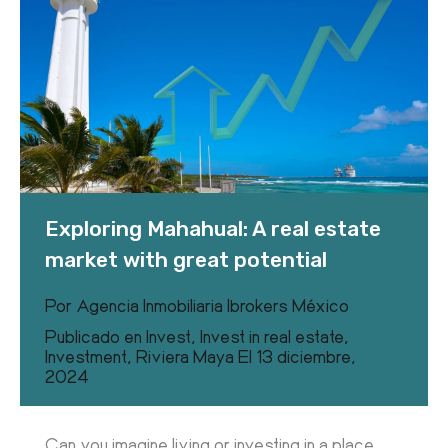
Exploring Mahahual: A real estate
market with great potential
Por
Agencia Inmobiliaria Ibrokers México
Publicado en
Invest
,
Invest in real estate
,
Investment
,
Riviera Maya
El
13 diciembre,
2024
Can you imagine living or investing in a place