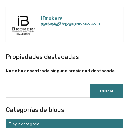
iBrokers
contacto@ibrokersmexico.com
52 1 984 104 4223
Propiedades destacadas
No se ha encontrado ninguna propiedad destacada.
Categorías de blogs
Elegir categoría