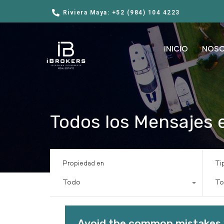
Riviera Maya: +52 (984) 104 4223
INICIO
NOS
Todos los Mensajes e
Propiedad en
Ti
Todo
To
Avoid the common mistakes w