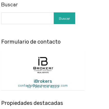
Buscar
Buscar
Formulario de contacto
iBrokers
contacto@ibrokersmexico.com
52 1 984 104 4223
Propiedades destacadas