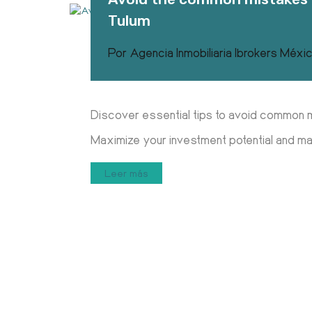
Tulum
Por
Agencia Inmobiliaria Ibrokers Méxi
Discover essential tips to avoid common m
Maximize your investment potential and ma
Leer más