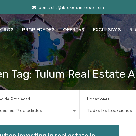
contacto@ibrokersmexico.com
OTROS
PROPIEDADES
OFERTAS
EXCLUSIVAS
BL
n Tag: Tulum Real Estate 
po de Propiedad
Locaciones
das las Propiedades
Todas las Locaciones
hen investing in real estate in