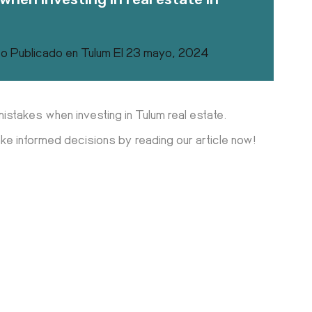
co
Publicado en
Tulum
El
23 mayo, 2024
istakes when investing in Tulum real estate.
ke informed decisions by reading our article now!