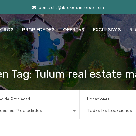
contacto@ibrokersmexico.com
OTROS
PROPIEDADES
OFERTAS
EXCLUSIVAS
BL
n Tag: Tulum real estate ma
po de Propiedad
Locaciones
das las Propiedades
Todas las Locaciones