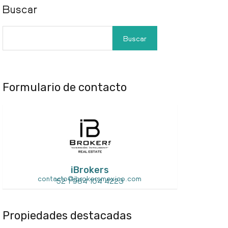
Buscar
Buscar
Formulario de contacto
iBrokers
contacto@ibrokersmexico.com
52 1 984 104 4223
Propiedades destacadas