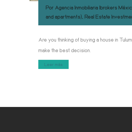
Por
Agencia Inmobiliaria Ibrokers Méxi
and apartments)
,
Real Estate Investme
Are you thinking of buying a house in Tulum
make the best decision.
Leer más