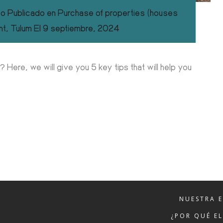
co
Publicado en
Purchase of properties (houses
nt
,
Tulum
El
9 septiembre, 2024
? Here, we will give you 5 key tips that will help you
NUESTRA 
¿POR QUÉ E