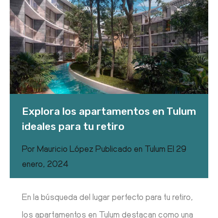
Explora los apartamentos en Tulum
ideales para tu retiro
Por
Mauricio López
Publicado en
Tulum
El
29
enero, 2024
En la búsqueda del lugar perfecto para tu retiro,
los apartamentos en Tulum destacan como una