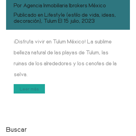
Por
Agencia Inmobiliaria Ibrokers México
Publicado en
Lifestyle (estilo de vida, ideas,
decoración)
,
Tulum
El
15 julio, 2023
¡Disfruta vivir en Tulum México! La sublime
belleza natural de las playas de Tulum, las
ruinas de los alrededores y los cenotes de la
selva.
Leer más
Buscar