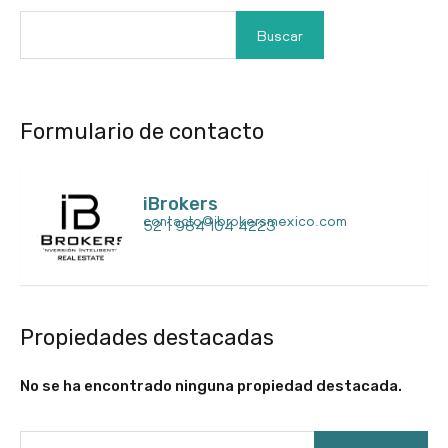
Buscar
Formulario de contacto
iBrokers
contacto@ibrokersmexico.com
52 1 984 104 4223
Propiedades destacadas
No se ha encontrado ninguna propiedad destacada.