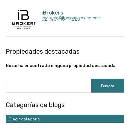
iBrokers
contacto@ibrokersmexico.com
52 1 984 104 4223
Propiedades destacadas
No se ha encontrado ninguna propiedad destacada.
Categorías de blogs
Elegir categoría