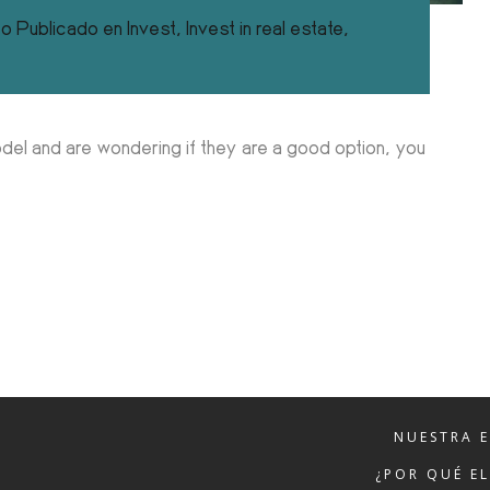
co
Publicado en
Invest
,
Invest in real estate
,
del and are wondering if they are a good option, you
NUESTRA 
¿POR QUÉ E