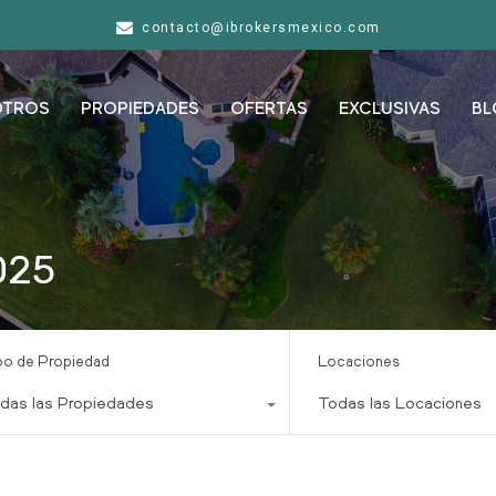
contacto@ibrokersmexico.com
OTROS
PROPIEDADES
OFERTAS
EXCLUSIVAS
BL
025
po de Propiedad
Locaciones
das las Propiedades
Todas las Locaciones