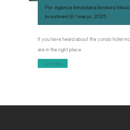
Por
Agencia Inmobiliaria Ibrokers Méxi
Investment
El
1 marzo, 2025
If you have heard about the condo hotel mo
are in the right place.
Leer más