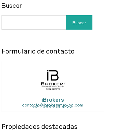
Buscar
Buscar
Formulario de contacto
iBrokers
contacto@ibrokersmexico.com
52 1 984 104 4223
Propiedades destacadas