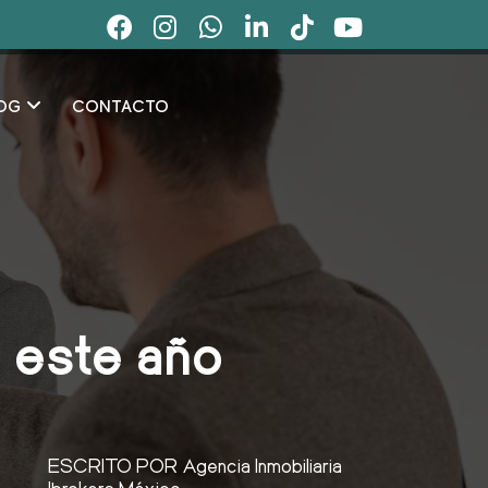
OG
CONTACTO
s este año
ESCRITO POR
Agencia Inmobiliaria
Ibrokers México