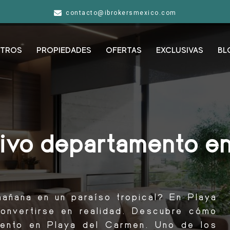
contacto@ibrokersmexico.com
TROS
PROPIEDADES
OFERTAS
EXCLUSIVAS
BL
sivo departamento e
añana en un paraíso tropical? En Playa
onvertirse en realidad. Descubre cómo
amento en Playa del Carmen. Uno de los