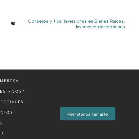
Consejos y tips
,
Inversiones en Bienes Raíces
,
Inversiones inmobiliarias
EMPRESA
LEGIRNOS?
ERCIALES
ONIOS
Permitenos llamarte
S
GS