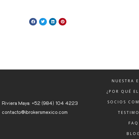
NUESTRA 
¿POR QUÉ E
SOCIOS COM
Riviera Maya: +52 (984) 104 4223
contacto@ibrokersmexico.com
TESTIM
FAQ
BLO