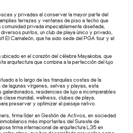
scas y privadas al conservar la mayor parte del
 amplias terrazas y ventanas de piso a techo que
usiva comunidad privada impecablemente diseñada,
diversos puntos, un club de playa único y privado,
olf El Camaleón, que ha sido sede del PGA tour y el
ubicado en el corazón del célebre Mayakoba, que
ta arquitectura que combina a la perfección del lujo
tuado a lo largo de las tranquilas costas de la
de lagunas vírgenes, selvas y playas, esta
s galardonados, residencias de lujo e incomparables
e clase mundial, wellness, clubes de playa,
ra preservar y optimizar el paisaje nativo.
ers, firma líder en Gestión de Activos, en sociedad
 inmobiliarios más importantes del Sureste de
iosa firma internacional de arquitectura L35 en