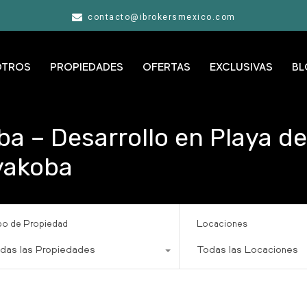
contacto@ibrokersmexico.com
OTROS
PROPIEDADES
OFERTAS
EXCLUSIVAS
BL
a – Desarrollo en Playa d
yakoba
po de Propiedad
Locaciones
das las Propiedades
Todas las Locaciones