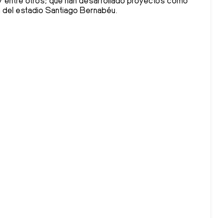
 entre otros; que han desarrollado proyectos como
n del estadio Santiago Bernabéu.