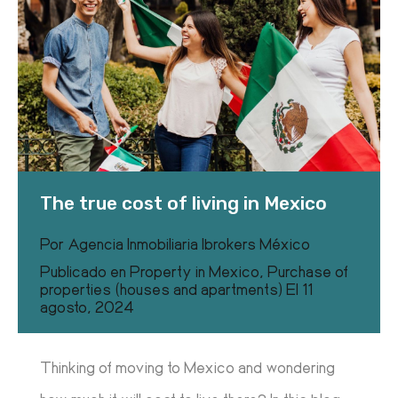
The true cost of living in Mexico
Por
Agencia Inmobiliaria Ibrokers México
Publicado en
Property in Mexico
,
Purchase of
properties (houses and apartments)
El
11
agosto, 2024
Thinking of moving to Mexico and wondering