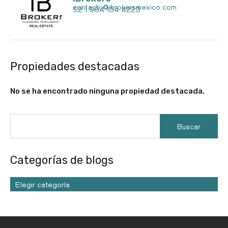
contacto@ibrokersmexico.com
52 1 984 104 4223
Propiedades destacadas
No se ha encontrado ninguna propiedad destacada.
Categorías de blogs
Elegir categoría