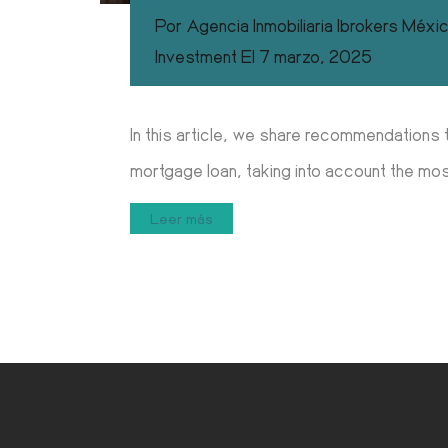
Por
Agencia Inmobiliaria Ibrokers Méxi
Investment
El
7 marzo, 2025
In this article, we share recommendations t
mortgage loan, taking into account the mo
Leer más