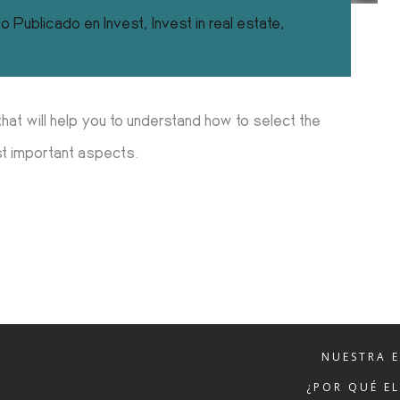
co
Publicado en
Invest
,
Invest in real estate
,
hat will help you to understand how to select the
st important aspects.
NUESTRA 
¿POR QUÉ E