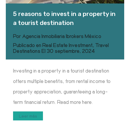
5 reasons to invest in a property in
a tourist destination
Por
Agencia Inmobiliaria Ibrokers México
Publicado en
Real Estate Investment
,
Travel
Destinations
El
30 septiembre, 2024
Investing in a property in a tourist destination
offers multiple benefits, from rental income to
property appreciation, guaranteeing a long-
term financial return. Read more here.
Leer más