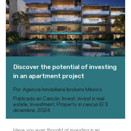
Discover the potential of investing
in an apartment project
Por
Agencia Inmobiliaria Ibrokers México
Publicado en
Cancún
,
Invest
,
Invest in real
estate
,
Investment
,
Property in cancun
El
3
diciembre, 2024
Have you ever thought of investing in an