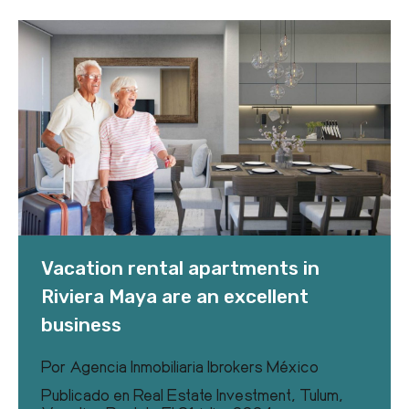
Vacation rental apartments in
Riviera Maya are an excellent
business
Por
Agencia Inmobiliaria Ibrokers México
Publicado en
Real Estate Investment
,
Tulum
,