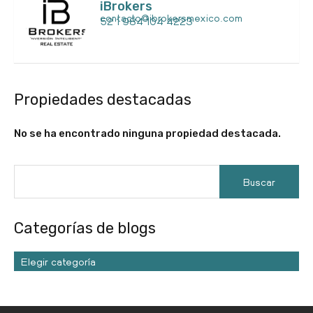
iBrokers
contacto@ibrokersmexico.com
52 1 984 104 4223
Propiedades destacadas
No se ha encontrado ninguna propiedad destacada.
Categorías de blogs
Elegir categoría