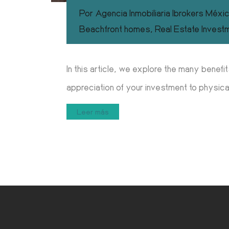
Por
Agencia Inmobiliaria Ibrokers Méxi
Beachfront homes
,
Real Estate Invest
In this article, we explore the many benefi
appreciation of your investment to physica
Leer más