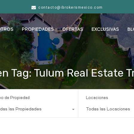
contacto@ibrokersmexico.com
OTROS
PROPIEDADES
OFERTAS
EXCLUSIVAS
BL
n Tag: Tulum Real Estate 
po de Propiedad
Locaciones
das las Propiedades
Todas las Locaciones