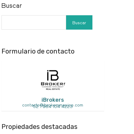
Buscar
Buscar
Formulario de contacto
iBrokers
contacto@ibrokersmexico.com
52 1 984 104 4223
Propiedades destacadas