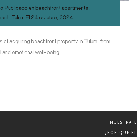
co
Publicado en
beachfront apartments
,
ment
,
Tulum
El
24 octubre, 2024
ts of acquiring beachfront property in Tulum, from
l and emotional well-being.
NUESTRA 
¿POR QUÉ E