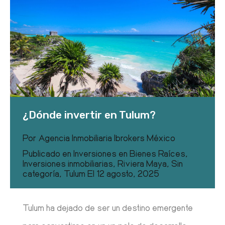
¿Dónde invertir en Tulum?
Por
Agencia Inmobiliaria Ibrokers México
Publicado en
Inversiones en Bienes Raíces
,
Inversiones inmobiliarias
,
Riviera Maya
,
Sin
categoría
,
Tulum
El
12 agosto, 2025
Tulum ha dejado de ser un destino emergente