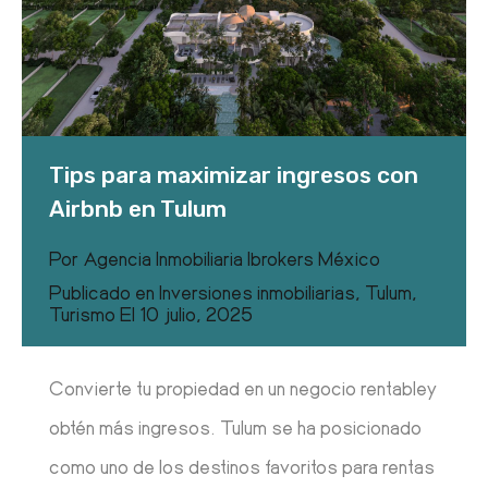
Tips para maximizar ingresos con
Airbnb en Tulum
Por
Agencia Inmobiliaria Ibrokers México
Publicado en
Inversiones inmobiliarias
,
Tulum
,
Turismo
El
10 julio, 2025
Convierte tu propiedad en un negocio rentabley
obtén más ingresos. Tulum se ha posicionado
como uno de los destinos favoritos para rentas