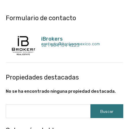
Formulario de contacto
iBrokers
contacto@ibrokersmexico.com
52 1 984 104 4223
Propiedades destacadas
No se ha encontrado ninguna propiedad destacada.