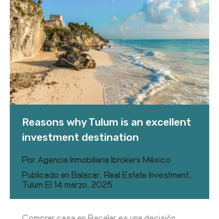
Reasons why Tulum is an excellent
investment destination
Por
Agencia Inmobiliaria Ibrokers México
Publicado en
Balacar
,
Real Estate Investment
,
Tulum
El
14 marzo, 2025
Comprar casa en Bacalar es una decisión