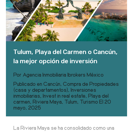
Tulum, Playa del Carmen o Cancún,
la mejor opción de inversión
Por
Agencia Inmobiliaria Ibrokers México
Publicado en
Cancún
,
Compra de Propiedades
(casa y departamentos)
,
Inversiones
inmobiliarias
,
Invest in real estate
,
Playa del
carmen
,
Riviera Maya
,
Tulum
,
Turismo
El
20
mayo, 2025
La Riviera Maya se ha consolidado como una